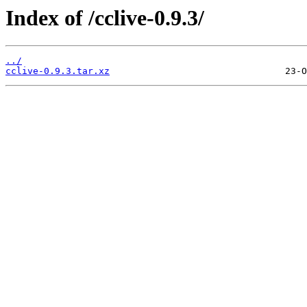
Index of /cclive-0.9.3/
../
cclive-0.9.3.tar.xz